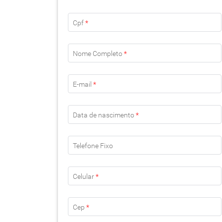
Cpf
*
Nome Completo
*
E-mail
*
Data de nascimento
*
Telefone Fixo
Celular
*
Cep
*