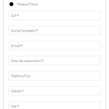
Pessoa Física
Cpf
*
Nome Completo
*
E-mail
*
Data de nascimento
*
Telefone Fixo
Celular
*
Cep
*