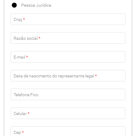
Pessoa Jurídica
Cnpj
*
Razão social
*
E-mail
*
Data de nascimento do representante legal
*
Telefone Fixo
Celular
*
Cep
*