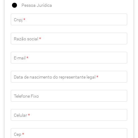
Pessoa Jurídica
Cnpj
*
Razão social
*
E-mail
*
Data de nascimento do representante legal
*
Telefone Fixo
Celular
*
Cep
*